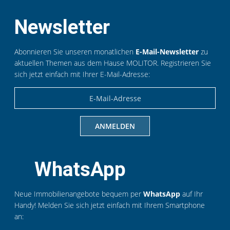
Du unterstützt uns im operativen Tagesgeschäft.
Das bedeutet z. B., dass Du Immobilieninserate auf
Newsletter
Vermarktungsplattformen wie ImmoScout24 und
Immowelt pflegst und aktualisierst.
Abonnieren Sie unseren monatlichen
E-Mail-Newsletter
zu
Du übernimmst die Anlage von Objekt- &
aktuellen Themen aus dem Hause MOLITOR. Registrieren Sie
Kundendaten in unserem CRM-System und
sich jetzt einfach mit Ihrer E-Mail-Adresse:
unterstützt bei der Dokumentenverwaltung und der
digitalen Ablage.
Auch die Aufbereitung von Vertriebsunterlagen und
Präsentationen gehört zu Deinen Aufgaben.
Eine weitere Aufgabe ist die Dokumentation und
Auswertung unserer Vertriebsaktivitäten sowie
aktueller Bearbeitungsstände.
Außerdem übernimmst Du Objektbegehungen, bei
WhatsApp
denen Du Auffälligkeiten erfasst und weitergibst.
Neue Immobilienangebote bequem per
WhatsApp
auf Ihr
Das bringst Du mit:
Handy! Melden Sie sich jetzt einfach mit Ihrem Smartphone
an:
Du bist immatrikulierte:r Student:in an einer
Fachhochschule oder Universität, idealerweise im