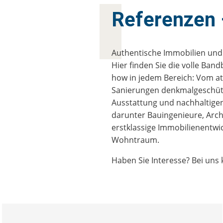
Karriere
Referenzen
Authentische Immobilien und 
Engagement
Hier finden Sie die volle B
how in jedem Bereich: Vom a
Sanierungen denkmalgeschützt
Ausstattung und nachhaltigen
Kontakt
darunter Bauingenieure, Arch
erstklassige Immobilienentwi
Wohntraum.
Haben Sie Interesse? Bei uns