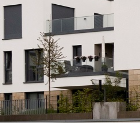
News
Hausverw
Presse
Unser Team
Molitor-Pavillon