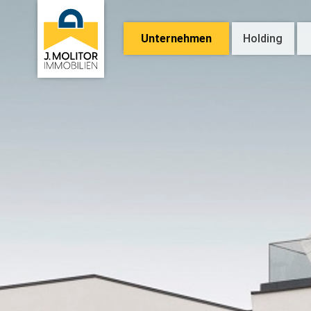
Unternehmen
Holding
Über uns
Aktuelle Projekte
Im
V
Referenzen