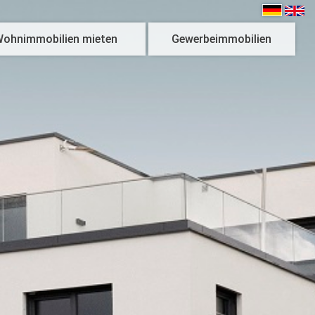
ohnimmobilien mieten
Gewerbeimmobilien
Aktuelle Angebote
GRO
– Green offices work
W