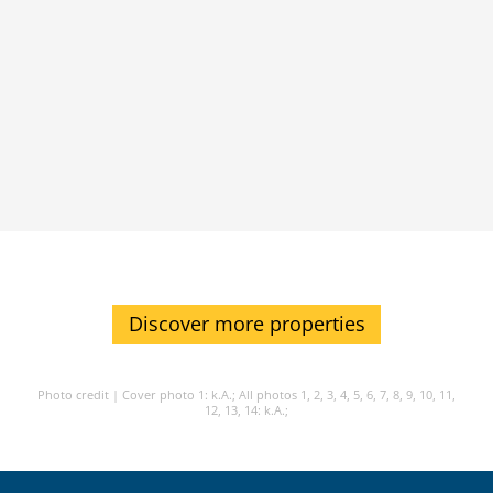
Discover more properties
Photo credit |
Cover photo 1: k.A.;
All photos 1, 2, 3, 4, 5, 6, 7, 8, 9, 10, 11,
12, 13, 14: k.A.;