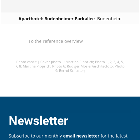
Aparthotel: Budenheimer Parkallee
,
Budenheim
To the reference overview
Photo credit |
Cover photo 1: Martina Pipprich;
Photo 1, 2, 3, 4, 5,
7, 8: Martina Pipprich;
Photo 6: Rüdiger Mosler/architecfoto;
Photo
9: Bernd Schuster;
Newsletter
Subscribe to our monthly
email newsletter
for the latest