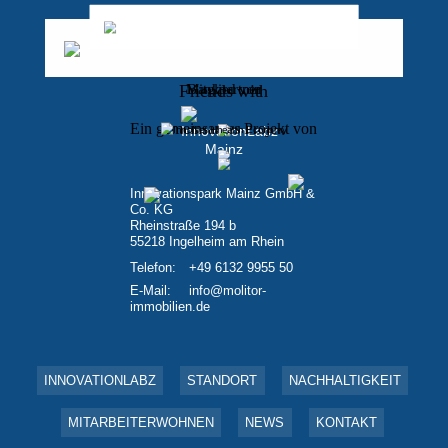
Mitglied von
Bankpartner
Friends with
Ein gemeinsames Projekt von
Innovationspark Mainz GmbH &
Co. KG
Rheinstraße 194 b
55218 Ingelheim am Rhein
Telefon:
+49 6132 9955 50
E-Mail:
info@molitor-
immobilien.de
INNOVATIONLABZ
STANDORT
NACHHALTIGKEIT
MITARBEITERWOHNEN
NEWS
KONTAKT