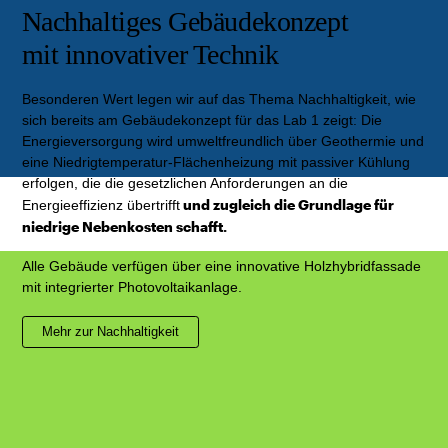
Nachhaltiges Gebäudekonzept
mit innovativer Technik
Besonderen Wert legen wir auf das Thema Nachhaltigkeit, wie
sich bereits am Gebäudekonzept für das Lab 1 zeigt: Die
Energieversorgung wird umweltfreundlich über Geothermie und
eine Niedrigtemperatur-Flächenheizung mit passiver Kühlung
erfolgen, die die gesetzlichen Anforderungen an die
und zugleich die Grundlage für
Energieeffizienz übertrifft
niedrige Nebenkosten schafft.
Alle Gebäude verfügen über eine innovative Holzhybridfassade
mit integrierter Photovoltaikanlage.
Mehr zur Nachhaltigkeit