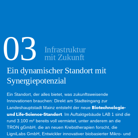
Infrastruktur
mit Zukunft
Q1 / 2025
Q3 / 2025
Ende 2026
Q2 / 2026
Ein dynamischer Standort mit
Synergiepotenzial
Ein Standort, der alles bietet, was zukunftsweisende
Innovationen brauchen: Direkt am Stadteingang zur
Biotechnologie-
Landeshauptstadt Mainz entsteht der neue
und Life-Science-Standort
. Im Auftaktgebäude LAB 1 sind die
rund 3.100 m² bereits voll vermietet, unter anderem an die
TRON gGmbH, die an neuen Krebstherapien forscht, die
LigniLabs GmbH, Entwickler innovativer biobasierter Mikro- und